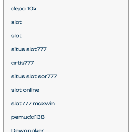
depo 10k
slot
slot
situs slot777
artis777
situs slot sor777
slot online
slot777 maxwin
pemuda138
Dewapoker