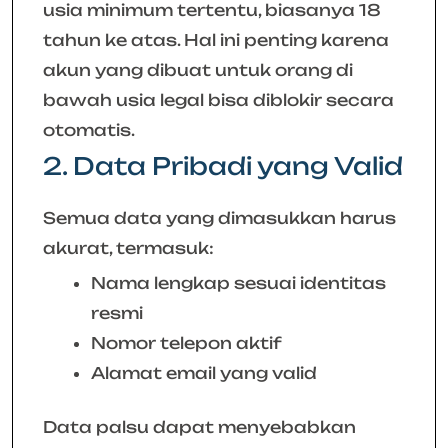
usia minimum tertentu, biasanya 18
tahun ke atas. Hal ini penting karena
akun yang dibuat untuk orang di
bawah usia legal bisa diblokir secara
otomatis.
2. Data Pribadi yang Valid
Semua data yang dimasukkan harus
akurat, termasuk:
Nama lengkap sesuai identitas
resmi
Nomor telepon aktif
Alamat email yang valid
Data palsu dapat menyebabkan