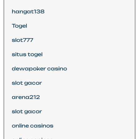
hangat138
Togel
slot777
situs togel
dewapoker casino
slot gacor
arena212
slot gacor
online casinos