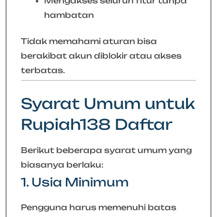
Mengakses seluruh fitur tanpa
hambatan
Tidak memahami aturan bisa
berakibat akun diblokir atau akses
terbatas.
Syarat Umum untuk
Rupiah138 Daftar
Berikut beberapa syarat umum yang
biasanya berlaku:
1. Usia Minimum
Pengguna harus memenuhi batas