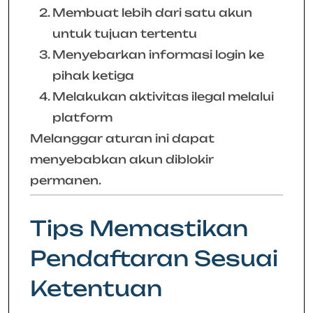
Membuat lebih dari satu akun
untuk tujuan tertentu
Menyebarkan informasi login ke
pihak ketiga
Melakukan aktivitas ilegal melalui
platform
Melanggar aturan ini dapat
menyebabkan akun diblokir
permanen.
Tips Memastikan
Pendaftaran Sesuai
Ketentuan