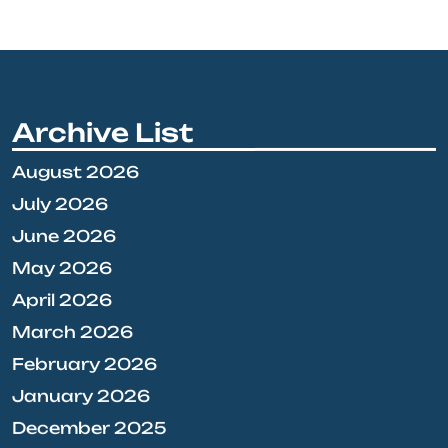
Archive List
August 2026
July 2026
June 2026
May 2026
April 2026
March 2026
February 2026
January 2026
December 2025